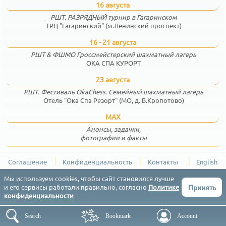
16 августа
РШТ. РАЗРЯДНЫЙ турнир в Гагаринском
ТРЦ "Гагаринский" (м.Ленинский проспект)
16 - 21 августа
РШТ & ФШМО Гроссмейстерский шахматный лагерь
ОКА СПА КУРОРТ
23 августа
РШТ. Фестиваль OkaChess. Семейный шахматный лагерь
Отель "Ока Спа Резорт" (МО, д. Б.Кропотово)
MAX
Анонсы, задачки,
фотографии и факты
Соглашение
Конфиденциальность
Контакты
English
РШТ (Результаты Шахматных Турниров) © 2015-2026
Мы используем cookies, чтобы сайт становился лучше
Принять
и его сервисы работали правильно, согласно
Политике
конфиденциальности
Search
Bookmark
Account