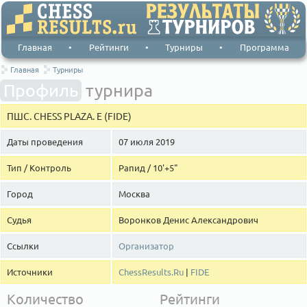
Главная
•
Рейтинги
•
Турниры
•
Программа
Главная
Турниры
Профиль
турнира
ПШС. CHESS PLAZA. E (FIDE)
Даты проведения
07 июля 2019
Тип / Контроль
Рапид / 10'+5"
Город
Москва
Судья
Воронков Денис Александрович
Ссылки
Организатор
Источники
ChessResults.Ru
|
FIDE
Количество
Рейтинги