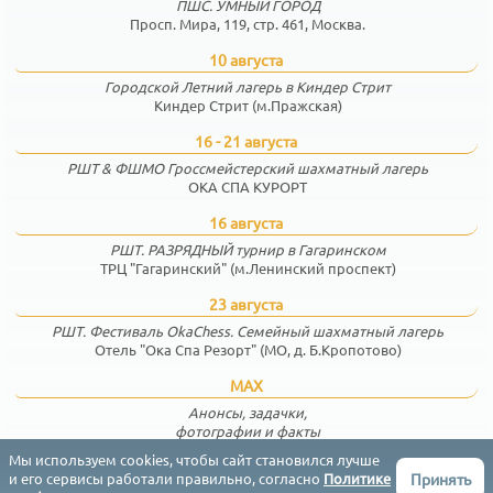
ПШС. УМНЫЙ ГОРОД
Просп. Мира, 119, стр. 461, Москва.
10 августа
Городской Летний лагерь в Киндер Стрит
Киндер Стрит (м.Пражская)
16 - 21 августа
РШТ & ФШМО Гроссмейстерский шахматный лагерь
ОКА СПА КУРОРТ
16 августа
РШТ. РАЗРЯДНЫЙ турнир в Гагаринском
ТРЦ "Гагаринский" (м.Ленинский проспект)
23 августа
РШТ. Фестиваль OkaChess. Семейный шахматный лагерь
Отель "Ока Спа Резорт" (МО, д. Б.Кропотово)
MAX
Анонсы, задачки,
фотографии и факты
Мы используем cookies, чтобы сайт становился лучше
Принять
и его сервисы работали правильно, согласно
Политике
Соглашение
Конфиденциальность
Контакты
English