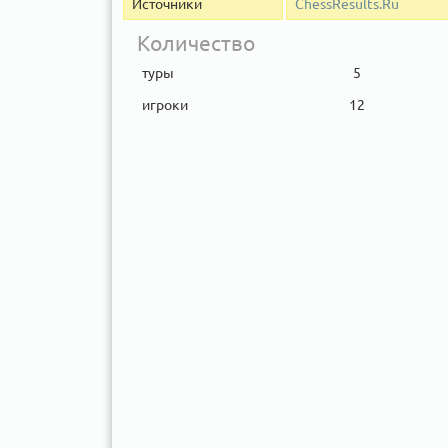
Источники
ChessResults.Ru
Количество
туры
5
игроки
12