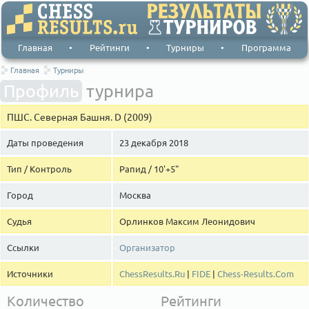
Главная
•
Рейтинги
•
Турниры
•
Программа
Главная
Турниры
Профиль
турнира
ПШС. Северная Башня. D (2009)
Даты проведения
23 декабря 2018
Тип / Контроль
Рапид / 10'+5"
Город
Москва
Судья
Орлинков Максим Леонидович
Ссылки
Организатор
Источники
ChessResults.Ru
|
FIDE
|
Chess-Results.Com
Количество
Рейтинги