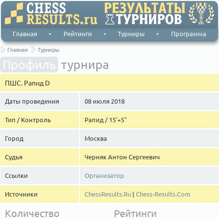
Главная
•
Рейтинги
•
Турниры
•
Программа
Главная
Турниры
Профиль
турнира
ПШС. Рапид D
Даты проведения
08 июля 2018
Тип / Контроль
Рапид / 15'+5"
Город
Москва
Судья
Черняк Антон Сергеевич
Ссылки
Организатор
Источники
ChessResults.Ru
|
Chess-Results.Com
Количество
Рейтинги