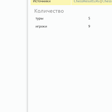
Источники
ChessResults.Ru
|
Chess
Количество
туры
5
игроки
9