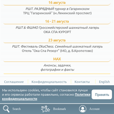
16 августа
РШТ. РАЗРЯДНЫЙ турнир в Гагаринском
ТРЦ "Гагаринский" (м.Ленинский проспект)
16 - 21 августа
РШТ & ФШМО Гроссмейстерский шахматный лагерь
ОКА СПА КУРОРТ
23 августа
РШТ. Фестиваль OkaChess. Семейный шахматный лагерь
Отель "Ока Спа Резорт" (МО, д. Б.Кропотово)
MAX
Анонсы, задачки,
фотографии и факты
Соглашение
Конфиденциальность
Контакты
English
РШТ (Результаты Шахматных Турниров) © 2015-2026
Мы используем cookies, чтобы сайт становился лучше
Принять
и его сервисы работали правильно, согласно
Политике
конфиденциальности
Search
Bookmark
Account