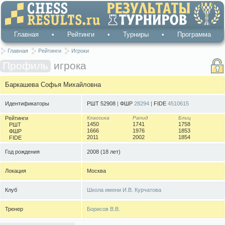
Главная
•
Рейтинги
•
Турниры
•
Программа
Главная
Рейтинги
Игроки
Профиль
игрока
Баркашева Софья Михайловна
Идентификаторы
РШТ 52908
|
ФШР
28294
|
FIDE
4510615
Рейтинги
Классика
Рапид
Блиц
1450
1741
1758
РШТ
1666
1976
1853
ФШР
2011
2002
1854
FIDE
Год рождения
2008
(18 лет)
Локация
Москва
Клуб
Школа имени И.В. Курчатова
Тренер
Борисов В.В.