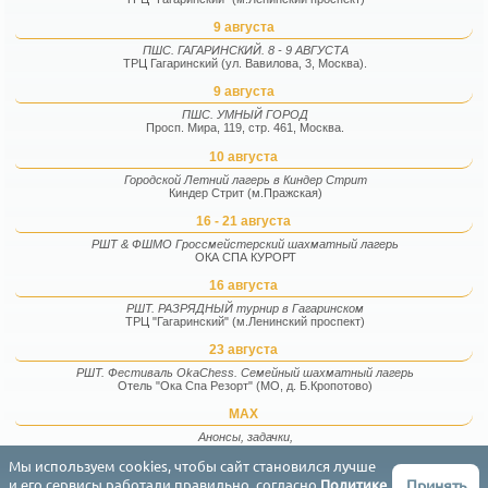
9 августа
ПШС. ГАГАРИНСКИЙ. 8 - 9 АВГУСТА
ТРЦ Гагаринский (ул. Вавилова, 3, Москва).
9 августа
ПШС. УМНЫЙ ГОРОД
Просп. Мира, 119, стр. 461, Москва.
10 августа
Городской Летний лагерь в Киндер Стрит
Киндер Стрит (м.Пражская)
16 - 21 августа
РШТ & ФШМО Гроссмейстерский шахматный лагерь
ОКА СПА КУРОРТ
16 августа
РШТ. РАЗРЯДНЫЙ турнир в Гагаринском
ТРЦ "Гагаринский" (м.Ленинский проспект)
23 августа
РШТ. Фестиваль OkaChess. Семейный шахматный лагерь
Отель "Ока Спа Резорт" (МО, д. Б.Кропотово)
MAX
Анонсы, задачки,
фотографии и факты
Мы используем cookies, чтобы сайт становился лучше
Принять
и его сервисы работали правильно, согласно
Политике