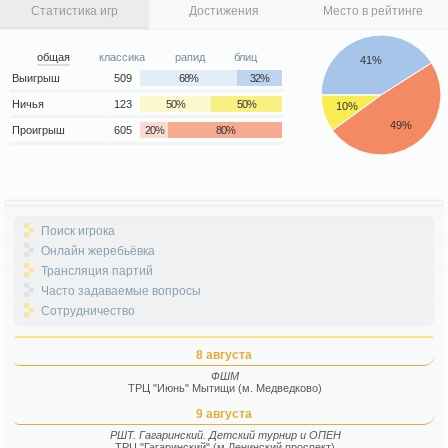
Статистика игр
Достижения
Место в рейтинге
общая
классика
рапид
блиц
41%
Выигрыш
509
68%
32%
Ничья
123
50%
50%
10%
49%
Проигрыш
605
20%
80%
Поиск игрока
Онлайн жеребьёвка
Трансляция партий
Часто задаваемые вопросы
Сотрудничество
8 августа
ФШМ
ТРЦ "Июнь" Мытищи (м. Медведково)
9 августа
РШТ. Гагаринский. Детский турнир и ОПЕН
ТРЦ "Гагаринский" (м.Ленинский проспект)