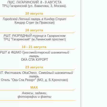
ПШС. ГАГАРИНСКИЙ. 8 - 9 АВГУСТА
ТРЦ Гагаринский (ул. Вавилова, 3, Москва).
10 августа
Городской Летний лагерь в Киндер Стрит
Киндер Стрит (м.Пражская)
16 августа
РШТ. РАЗРЯДНЫЙ турнир в Гагаринском
ТРЦ "Гагаринский" (м.Ленинский проспект)
16 - 21 августа
РШТ & ФШМО Гроссмейстерский шахматный
лагерь
ОКА СПА КУРОРТ
23 августа
Т. Фестиваль OkaChess. Семейный шахматный
лагерь
Отель "Ока Спа Резорт" (МО, д. Б.Кропотово)
MAX
Анонсы, задачки,
фотографии и факты