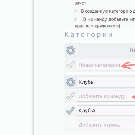
зачет
В созданную категорию 
В команду добавьте иг
красным кружочком)