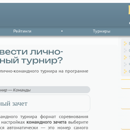
Рейтинги
•
Турниры
вести лично-
ный турнир?
лично-командного турнира на программе
рнир — Команды
ный зачет
мандного турнира формат соревнования
в настройках
командного зачета
выберите
тся автоматически — это номер самого