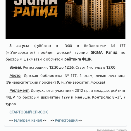
8 августа
(суббота) в 13:00 в библиотеке №177
(м.Университет) пройдет детский турнир
SIGMA Рапид
по
быстрым шахматам с обсчетом
рейтинга ФШР
.
Время
: Регистрация с
12:30
до
12:55
. Старт 1-го тура в
13:00
Место
:
Детская библиотека №177, 2 этаж, левая лестница
(Университетский проспект 9, м. Университет, Москва)
Регламент
: Допускаются участники 2012 г.р. и младше, рейтинг
ФШР по быстрым шахматам 1299 и меньше. Контроль: 8'+3'', 7
туров.
СТАРТОВЫЙ СПИСОК
->
Телеграм канал
<-
->
Регистрация
<-
Бесплатный турнир