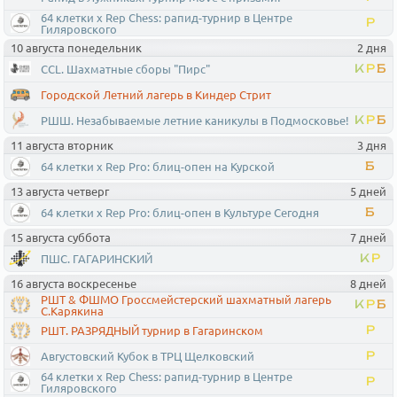
64 клетки x Rep Chess: рапид-турнир в Центре
Р
Гиляровского
10 августа понедельник
2 дня
CCL. Шахматные сборы "Пирс"
К
Р
Б
Городской Летний лагерь в Киндер Стрит
РШШ. Незабываемые летние каникулы в Подмосковье!
К
Р
Б
11 августа вторник
3 дня
64 клетки x Rep Pro: блиц-опен на Курской
Б
13 августа четверг
5 дней
64 клетки x Rep Pro: блиц-опен в Культуре Сегодня
Б
15 августа суббота
7 дней
ПШС. ГАГАРИНСКИЙ
К
Р
16 августа воскресенье
8 дней
РШТ & ФШМО Гроссмейстерский шахматный лагерь
К
Р
Б
С.Карякина
РШТ. РАЗРЯДНЫЙ турнир в Гагаринском
Р
Августовский Кубок в ТРЦ Щелковский
Р
64 клетки x Rep Chess: рапид-турнир в Центре
Р
Гиляровского