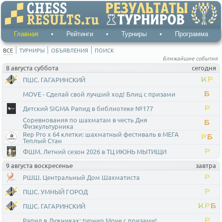
Главная
•
Рейтинги
•
Турниры
•
Программа
ВСЕ
ТУРНИРЫ
ОБЪЯВЛЕНИЯ
ПОИСК
Ближайшие события
8 августа суббота
сегодня
ПШС. ГАГАРИНСКИЙ
К
Р
MOVE - Сделай свой лучший ход! Блиц с призами
Б
Детский SIGMA Рапид в библиотеке №177
Р
Соревнования по шахматам в честь Дня
Б
Физкультурника
Rep Pro x 64 клетки: шахматный фестиваль в МЕГА
Р
Б
Теплый Стан
ФШМ. Летний сезон 2026 в ТЦ ИЮНЬ МЫТИЩИ
Р
9 августа воскресенье
завтра
РШШ. Центральный Дом Шахматиста
Р
ПШС. УМНЫЙ ГОРОД
Р
ПШС. ГАГАРИНСКИЙ
К
Р
Б
Рапид в Лужниках: турнир Move с призами!
Р